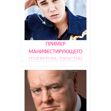
политических фигур
ПРИМЕР
МАНИФЕСТИРУЮЩЕГО
ГЕНЕРАТОРА: ДЖАСТИН
БИБЕР (JUSTIN BIEBER)
Джастин Бибер (JUSTIN BIEBER) —
молодой поп-певец, который,
благодаря своим талантам и
выступлениям на YouTub, стал очень
популярным. На сегодняшний день
продал более 15 миллионов копий
своих альбомов. В чем секрет