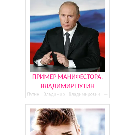
певец, танцор, актер, автор и
исполнитель песен, хореограф,
предприниматель, филантроп. Жизнь
его была переполнена множеством
ярких событ
ПРИМЕР МАНИФЕСТОРА:
ВЛАДИМИР ПУТИН
Путин Владимир Владимирович —
президент Российской Федерации
(2000-2004, 2004-2008, 2012-),
бывший председатель правительства
Российской Федерации (1999-2000,
2008-2012). Одна из самых
влиятельных и загадочных