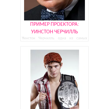
Джастина? В ве
ПРИМЕР ПРОЕКТОРА:
УИНСТОН ЧЕРЧИЛЛЬ
Уинстон Черчилль одна из самых
ярких политических и военных фигур
Великобритании. Его высказывания
уже давно стали общественным
достоянием. Его биография похожа на
фильм приключенческого жанра.
Давайте посмотрим на Уинстона
Черчилля с