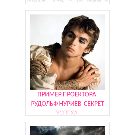
единственная женщина, занимавшая
пост премьер-министра
Великобритании, да и вообще — это
первая женщина, которая занимала
такой пост в европейском государстве.
Ее прозвали «железная леди
ПРИМЕР ПРОЕКТОРА:
РУДОЛЬФ НУРИЕВ. СЕКРЕТ
УСПЕХА.
Рудольф Нуриев — один из самых
известных артистов балета XX века. В
его дизайне определен Канал Длины