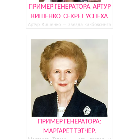
ПРИМЕР ГЕНЕРАТОРА. АРТУР
КИШЕНКО. СЕКРЕТ УСПЕХА
Артур Кишенко — звезда кикбоксинга
мирового масштаба. Человек с
большой буквы, который, не смотря на
свой молодой возраст, обладает не
только всеми любительскими
титулами по тайскому боксу, но и уже
не первый год завоевывает титу
ПРИМЕР ГЕНЕРАТОРА:
МАРГАРЕТ ТЭТЧЕР.
Маргарет Тэтчер — это первая и