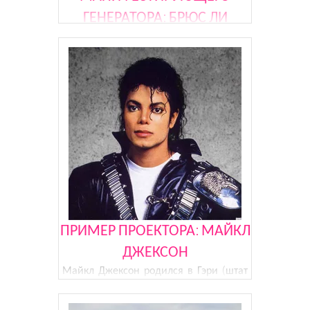
ГЕНЕРАТОРА: БРЮС ЛИ
Есть гениальные певцы, танцоры,
ученые, бизнесмены, музыканты, а
Брюс Ли (англ. Bruce Lee) был
гениальным бойцом. Многие ребята
занимались и занимаются боевыми
искусствами, чтобы хотя бы на самую
малость приблизиться к своему
кумиру. Б
ПРИМЕР ПРОЕКТОРА: МАЙКЛ
ДЖЕКСОН
Майкл Джексон родился в Гэри (штат
Индиана, США) в 1958 году. Это
невероятно талантливый человек: