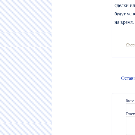
сделки ил
будут ус
на время.
Cпас
Остав
Ваше 
Текст: