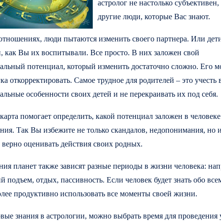
астролог не настолько субъективен,
другие люди, которые Вас знают.
отношениях, люди пытаются изменить своего партнера. Или дети
, как Вы их воспитывали. Все просто. В них заложен свой
альный потенциал, который изменить достаточно сложно. Его 
ка откорректировать. Самое трудное для родителей – это учесть 
льные особенности своих детей и не перекраивать их под себя.
карта помогает определить, какой потенциал заложен в человеке
ния. Так Вы избежите не только скандалов, недопонимания, но 
 верно оценивать действия своих родных.
ия планет также зависят разные периоды в жизни человека: на
й подъем, отдых, пассивность. Если человек будет знать обо все
лее продуктивно использовать все моменты своей жизни.
овые знания в астрологии, можно выбрать время для проведения