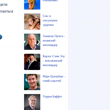
отношениях
 дела
таиться
Секс и
сексуальное
здоровье
Амансио Ортега -
испанский
миллиардер
Карлос Слим Элу
– мексиканский
миллиардер
Марк Цукерберг -
гений соцсетей
Уоррен Баффет