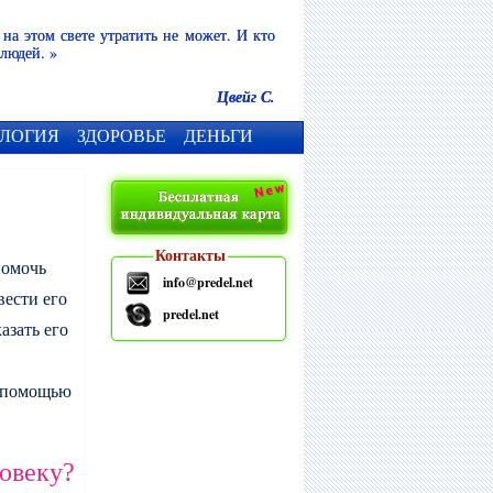
 на этом свете утратить не может. И кто
 людей. »
Цвейг С.
ЛОГИЯ
ЗДОРОВЬЕ
ДЕНЬГИ
Контакты
помочь
info@predel.net
вести его
predel.net
азать его
с помощью
ловеку?