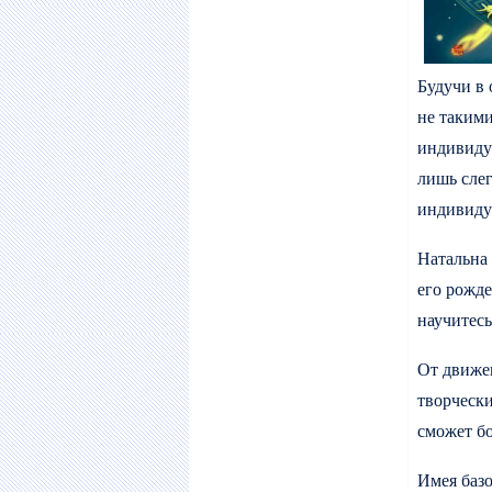
Будучи в 
не такими
индивиду
лишь слег
индивидуа
Натальна 
его рожде
научитесь
От движен
творчески
сможет бо
Имея баз