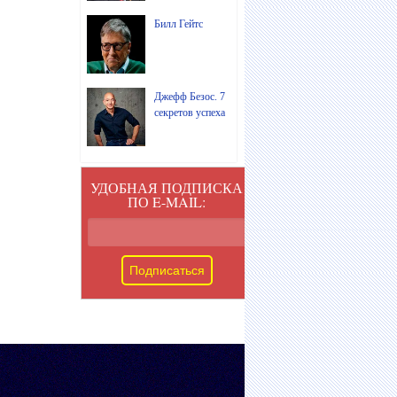
Билл Гейтс
Джефф Безос. 7
секретов успеха
УДОБНАЯ ПОДПИСКА
ПО E-MAIL: