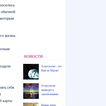
тносились
в обычной
 которым
его жизни.
больше
НОВОСТИ
создали
Астрология - это
Вам не Магия!
Астрология
ять себя
приведет к
т
самопознанию
й карты
Важно знать