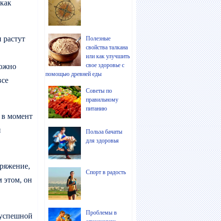
 как
 растут
Полезные
свойства талкана
или как улучшить
свое здоровье с
можно
помощью древней еды
все
Советы по
правильному
питанию
 в момент
и
Польза бачаты
для здоровья
пряжение,
Спорт в радость
м этом, он
Проблемы в
 успешной