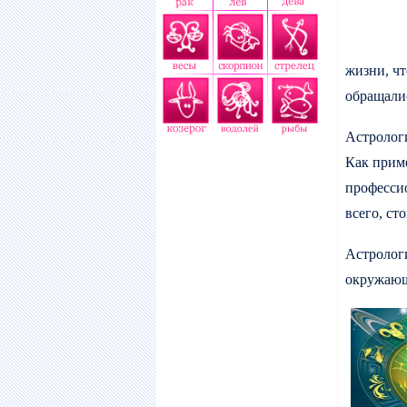
жизни, ч
обращали
Астрологи
Как прим
професси
всего, ст
Астрологи
окружающи