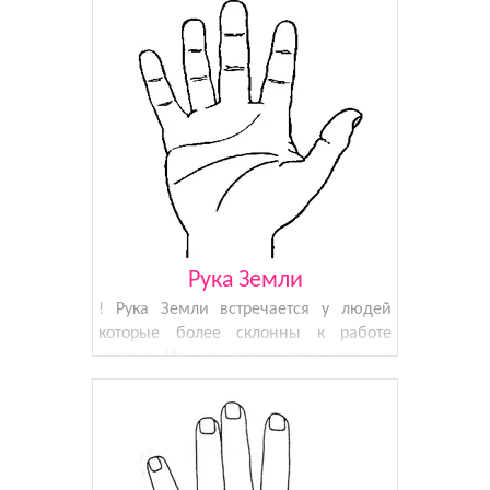
вечеринку. Они наблюдатели по
жизни, перед тем как принять
решение очень долг
Рука Земли
! Рука Земли встречается у людей
которые более склонны к работе
руками. Из них получаются хорошие
плотники, ремесленники, слесаря или
повара. Такие люди любят работать на
земле, но к новинкам относятся очень
осторожно. Если будет выбо