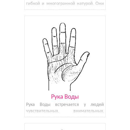
гибкой и многогранной натурой. Они
склонны все систематизировать и
структурировать. По своей натуре
очень любознательны и артистичны.
Очень любят внимание и стараются
добиваться признания. Люди с Рукой
Рука Воды
Рука Воды встречается у людей
чувствительных, внимательных,
отзывчивых, замкнутых, застенчивых.
Такие люди лучше побудут дома и
почитают книгу, чем пойдут на