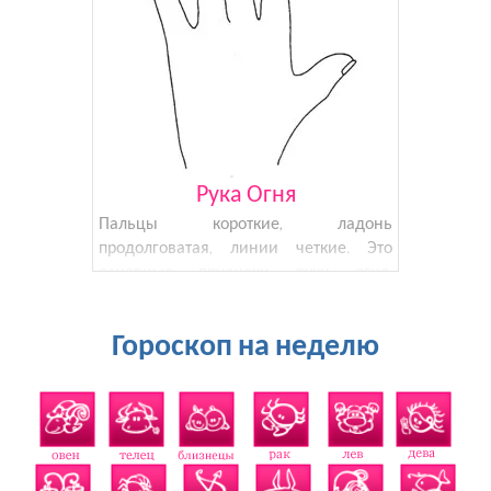
Рука Огня
Пальцы короткие, ладонь
продолговатая, линии четкие. Это
основные признаки руки огня.
Продолговатость указывает на
развитую интуицию, а короткие
Гороскоп на неделю
пальцы — об отсутствии интереса к
деталям. Рука Огня - это живость ума,
тв