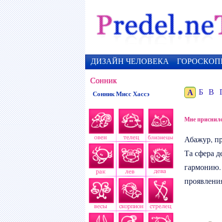
ДИЗАЙН ЧЕЛОВЕКА
ГОРОСКОП
Сонник
А
Б
В
Сонник Мисс Хассэ
Мне приснил
Абажур
, п
Та сфера д
гармонию.
проявления