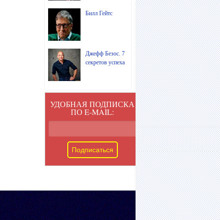
Билл Гейтс
Джефф Безос. 7
секретов успеха
УДОБНАЯ ПОДПИСКА
ПО E-MAIL: