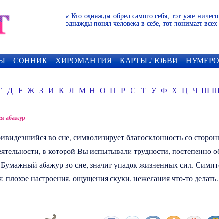
« Кто однажды обрел самого себя, тот уже ничего
однажды понял человека в себе, тот понимает всех
Ы
СОННИК
ХИРОМАНТИЯ
КАРТЫ ЛЮБВИ
НУМЕРО
Г
Д
Е
Ж
З
И
К
Л
М
Н
О
П
Р
С
Т
У
Ф
Х
Ц
Ч
Ш
ся абажур
ривидевшийся во сне, символизирует благосклонность со сторон
еятельности, в которой Вы испытывали трудности, постепенно о
 Бумажный абажур во сне, значит упадок жизненных сил. Симп
: плохое настроения, ощущения скуки, нежелания что-то делать.