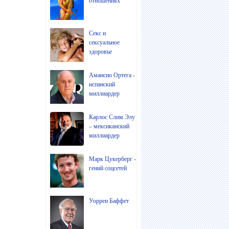
отношениях
Секс и
сексуальное
здоровье
Амансио Ортега -
испанский
миллиардер
Карлос Слим Элу
– мексиканский
миллиардер
Марк Цукерберг -
гений соцсетей
Уоррен Баффет