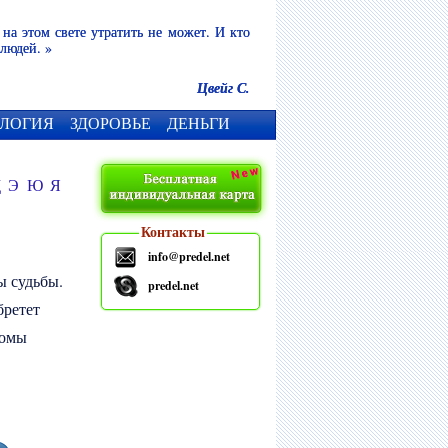
 на этом свете утратить не может. И кто
 людей. »
Цвейг С.
ЛОГИЯ
ЗДОРОВЬЕ
ДЕНЬГИ
Щ
Э
Ю
Я
Контакты
info@predel.net
ы судьбы.
predel.net
бретет
томы