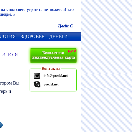
 на этом свете утратить не может. И кто
 людей. »
Цвейг С.
ЛОГИЯ
ЗДОРОВЬЕ
ДЕНЬГИ
Щ
Э
Ю
Я
Контакты
info@predel.net
отором Вы
predel.net
терь и