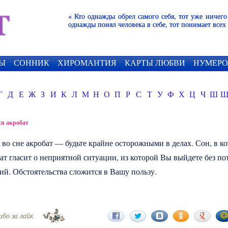
« Кто однажды обрел самого себя, тот уже ничего
однажды понял человека в себе, тот понимает всех
Ы
СОННИК
ХИРОМАНТИЯ
КАРТЫ ЛЮБВИ
НУМЕРО
Г
Д
Е
Ж
З
И
К
Л
М
Н
О
П
Р
С
Т
У
Ф
Х
Ц
Ч
Ш
я акробат
 во сне
акробат
— будьте крайне осторожными в делах. Сон, в к
ат гласит о неприятной ситуации, из которой Вы выйдете без по
й. Обстоятельства сложится в Вашу пользу.
ибо за лайк