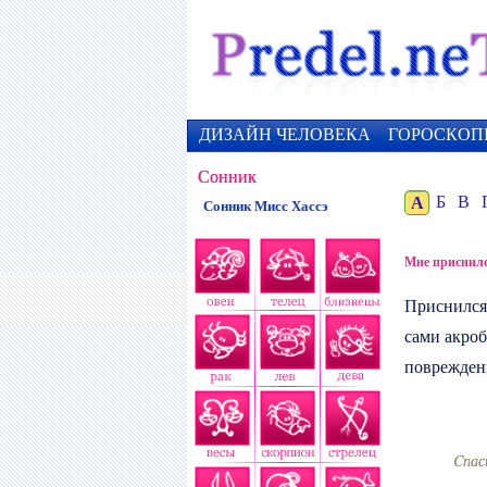
ДИЗАЙН ЧЕЛОВЕКА
ГОРОСКОП
Сонник
А
Б
В
Сонник Мисс Хассэ
Мне приснилс
Приснился
сами акроб
повреждени
Cпас