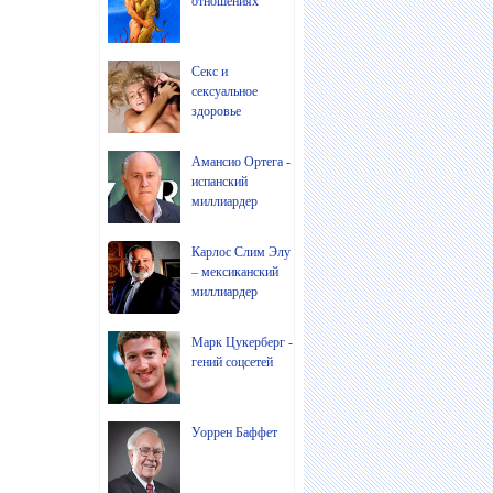
отношениях
Секс и
сексуальное
здоровье
Амансио Ортега -
испанский
миллиардер
Карлос Слим Элу
– мексиканский
миллиардер
Марк Цукерберг -
гений соцсетей
Уоррен Баффет