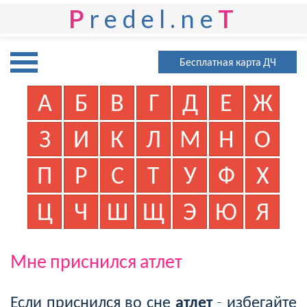
P
redel.ne
T
Бесплатная карта ДЧ
А
Б
В
Г
Д
Е
Ж
З
И
К
Л
М
Н
О
П
Р
С
Т
У
Ф
Х
Ц
Ч
Ш
Щ
Э
Ю
Я
Мне приснился атлет
Если приснился во сне
атлет
- избегайте