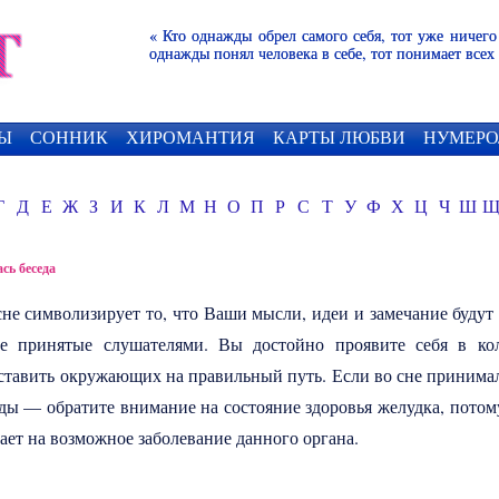
« Кто однажды обрел самого себя, тот уже ничего
однажды понял человека в себе, тот понимает всех
Ы
СОННИК
ХИРОМАНТИЯ
КАРТЫ ЛЮБВИ
НУМЕРО
Г
Д
Е
Ж
З
И
К
Л
М
Н
О
П
Р
С
Т
У
Ф
Х
Ц
Ч
Ш
сь беседа
не символизирует то, что Ваши мысли, идеи и замечание будут
 принятые слушателями. Вы достойно проявите себя в ко
аставить окружающих на правильный путь. Если во сне принима
ды — обратите внимание на состояние здоровья желудка, потом
ает на возможное заболевание данного органа.