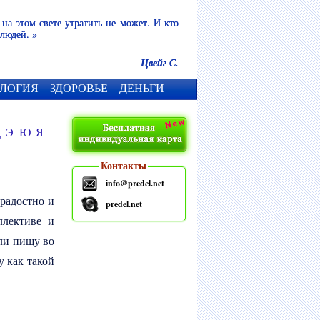
 на этом свете утратить не может. И кто
 людей. »
Цвейг С.
ЛОГИЯ
ЗДОРОВЬЕ
ДЕНЬГИ
Щ
Э
Ю
Я
Контакты
info@predel.net
 радостно и
predel.net
ллективе и
ли пищу во
у как такой