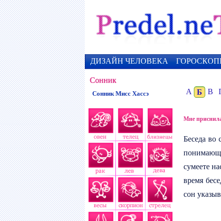
ДИЗАЙН ЧЕЛОВЕКА
ГОРОСКОП
Сонник
А
Б
В
Сонник Мисс Хассэ
Мне приснила
Беседа
во с
понимающе
сумеете н
время бесе
сон указыв