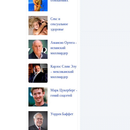
отношениях
Секс и
сексуальное
здоровье
Амансио Ортега -
испанский
миллиардер
Карлос Слим Элу
– мексиканский
миллиардер
Марк Цукерберг -
гений соцсетей
Уоррен Баффет