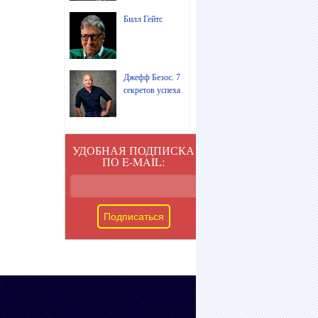
Билл Гейтс
Джефф Безос. 7
секретов успеха
УДОБНАЯ ПОДПИСКА
ПО E-MAIL: