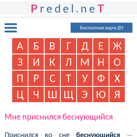
P
redel.ne
T
Бесплатная карта ДЧ
А
Б
В
Г
Д
Е
Ж
З
И
К
Л
М
Н
О
П
Р
С
Т
У
Ф
Х
Ц
Ч
Ш
Щ
Э
Ю
Я
Мне приснился беснующийся
Приснился во сне
беснующийся
—