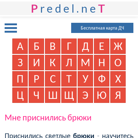
P
redel.ne
T
Бесплатная карта ДЧ
А
Б
В
Г
Д
Е
Ж
З
И
К
Л
М
Н
О
П
Р
С
Т
У
Ф
Х
Ц
Ч
Ш
Щ
Э
Ю
Я
Мне приснились брюки
Приснились светлые
брюки
- научитесь