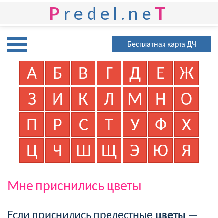
P
redel.ne
T
Бесплатная карта ДЧ
А
Б
В
Г
Д
Е
Ж
З
И
К
Л
М
Н
О
П
Р
С
Т
У
Ф
Х
Ц
Ч
Ш
Щ
Э
Ю
Я
Мне приснились цветы
Если приснились прелестные
цветы
—