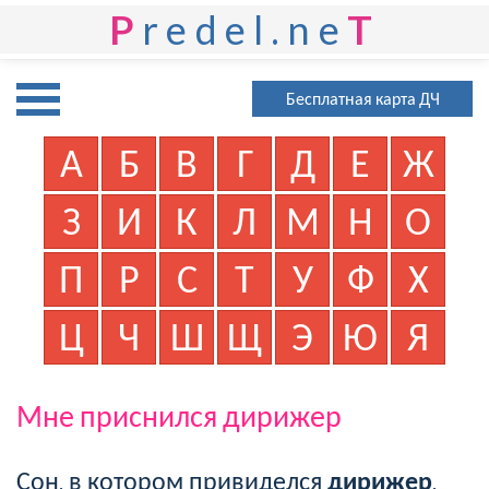
P
redel.ne
T
Бесплатная карта ДЧ
А
Б
В
Г
Д
Е
Ж
З
И
К
Л
М
Н
О
П
Р
С
Т
У
Ф
Х
Ц
Ч
Ш
Щ
Э
Ю
Я
Мне приснился дирижер
Сон, в котором привиделся
дирижер
,