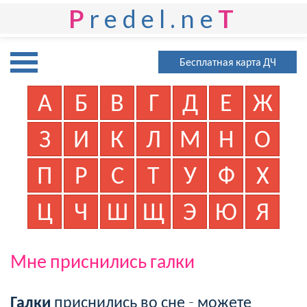
P
redel.ne
T
Бесплатная карта ДЧ
А
Б
В
Г
Д
Е
Ж
З
И
К
Л
М
Н
О
П
Р
С
Т
У
Ф
Х
Ц
Ч
Ш
Щ
Э
Ю
Я
Мне приснились галки
Галки
приснились во сне - можете