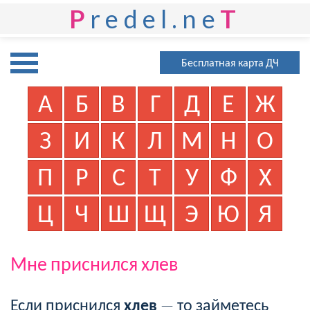
P
redel.ne
T
Бесплатная карта ДЧ
А
Б
В
Г
Д
Е
Ж
З
И
К
Л
М
Н
О
П
Р
С
Т
У
Ф
Х
Ц
Ч
Ш
Щ
Э
Ю
Я
Мне приснился хлев
Если приснился
хлев
— то займетесь