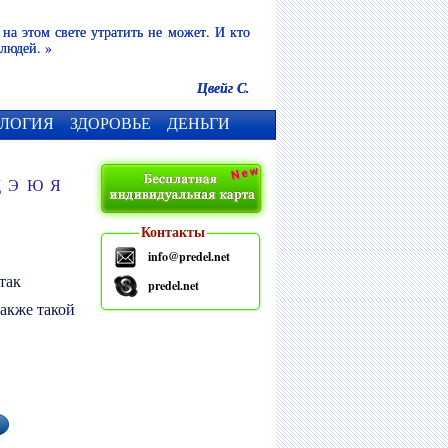
 на этом свете утратить не может. И кто
 людей. »
Цвейг С.
ЛОГИЯ
ЗДОРОВЬЕ
ДЕНЬГИ
Щ
Э
Ю
Я
Контакты
info@predel.net
так
predel.net
Также такой