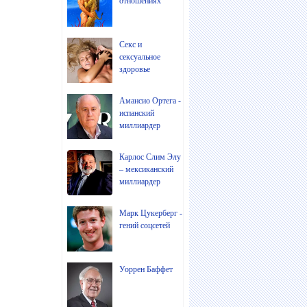
отношениях
Секс и
сексуальное
здоровье
Амансио Ортега -
испанский
миллиардер
Карлос Слим Элу
– мексиканский
миллиардер
Марк Цукерберг -
гений соцсетей
Уоррен Баффет