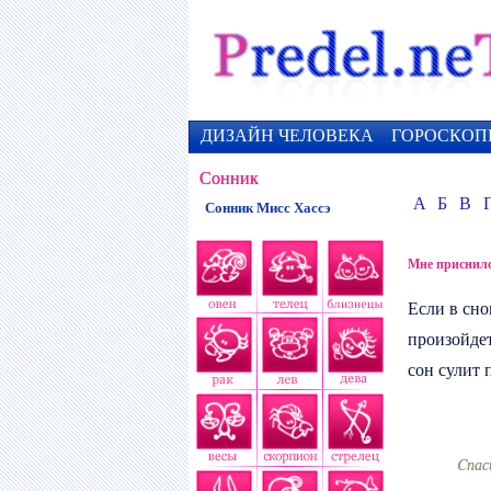
ДИЗАЙН ЧЕЛОВЕКА
ГОРОСКОП
Сонник
А
Б
В
Сонник Мисс Хассэ
Мне приснилс
Если в сн
произойдет
сон сулит 
Cпас