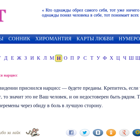
« Кто однажды обрел самого себя, тот уже ничего
однажды понял человека в себе, тот понимает всех
Ы
СОННИК
ХИРОМАНТИЯ
КАРТЫ ЛЮБВИ
НУМЕРО
Г
Д
Е
Ж
З
И
К
Л
М
Н
О
П
Р
С
Т
У
Ф
Х
Ц
Ч
Ш
я нарцисс
овидении приснился
нарцисс
— будете преданы. Крепитесь, если 
, то значит это не Ваш человек, и он недостоверен быть рядом. 
перемены через обиду в боль в лучшую сторону.
ибо за лайк