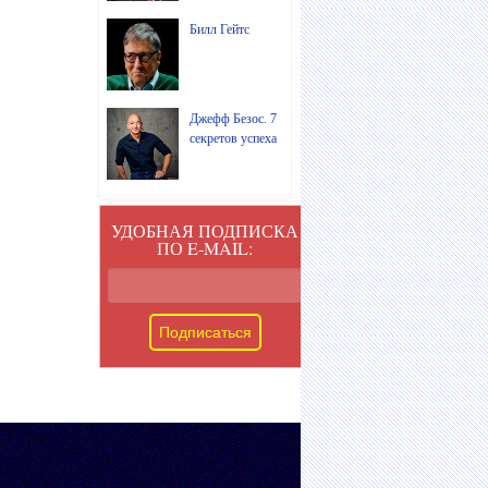
Билл Гейтс
Джефф Безос. 7
секретов успеха
УДОБНАЯ ПОДПИСКА
ПО E-MAIL: