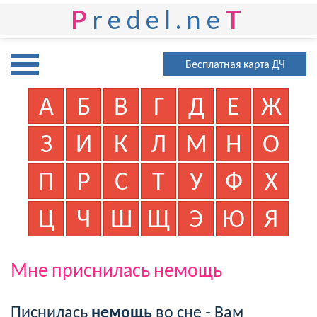
P
redel.ne
T
Бесплатная карта ДЧ
А
Б
В
Г
Д
Е
Ж
З
И
К
Л
М
Н
О
П
Р
С
Т
У
Ф
Х
Ц
Ч
Ш
Щ
Э
Ю
Я
Мне приснилась немощь
Писнилась
немощь
во сне - Вам