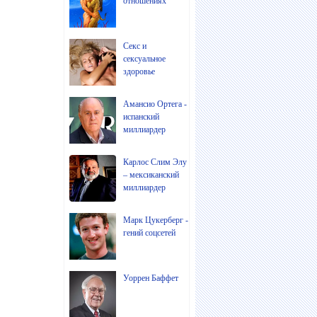
отношениях
Секс и
сексуальное
здоровье
Амансио Ортега -
испанский
миллиардер
Карлос Слим Элу
– мексиканский
миллиардер
Марк Цукерберг -
гений соцсетей
Уоррен Баффет