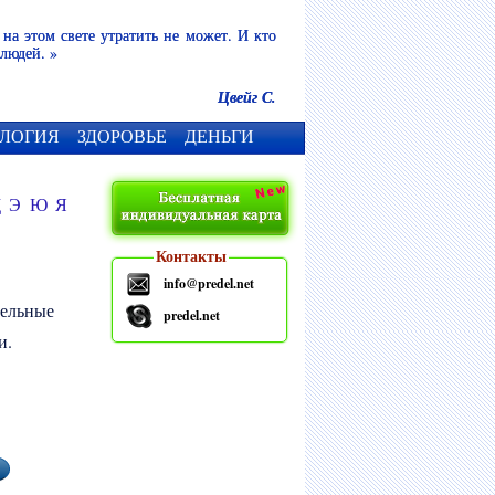
 на этом свете утратить не может. И кто
 людей. »
Цвейг С.
ЛОГИЯ
ЗДОРОВЬЕ
ДЕНЬГИ
Щ
Э
Ю
Я
Контакты
info@predel.net
тельные
predel.net
и.