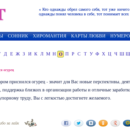
« Кто однажды обрел самого себя, тот уже ничего
однажды понял человека в себе, тот понимает всех
Ы
СОННИК
ХИРОМАНТИЯ
КАРТЫ ЛЮБВИ
НУМЕРО
Г
Д
Е
Ж
З
И
К
Л
М
Н
О
П
Р
С
Т
У
Ф
Х
Ц
Ч
Ш
я огурец
тором приснился
огурец
- значит для Вас новые перспективы, дея
, поддержка близких в организации работы и отличные заработк
упорному труду, Вы с легкостью достигнете желаемого.
ибо за лайк