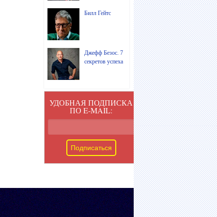
Билл Гейтс
Джефф Безос. 7
секретов успеха
УДОБНАЯ ПОДПИСКА
ПО E-MAIL: