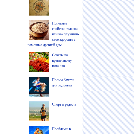
Полезные
свойства талкана
или как улучшить
свое здоровье с
помощью древней еды
Советы по
правильному
питанию
Польза бачаты
для здоровья
Спорт в радость
Проблемы в