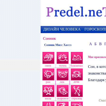
ДИЗАЙН ЧЕЛОВЕКА
ГОРОСКОП
Сонник
А
Б
В
Сонник Мисс Хассэ
Мне приснилс
Сон, в ко
знакомства
Благодаря 
Cпас