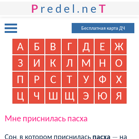
P
redel.ne
T
Бесплатная карта ДЧ
А
Б
В
Г
Д
Е
Ж
З
И
К
Л
М
Н
О
П
Р
С
Т
У
Ф
Х
Ц
Ч
Ш
Щ
Э
Ю
Я
Мне приснилась пасха
Сон, в котором приснилась
пасха
— на