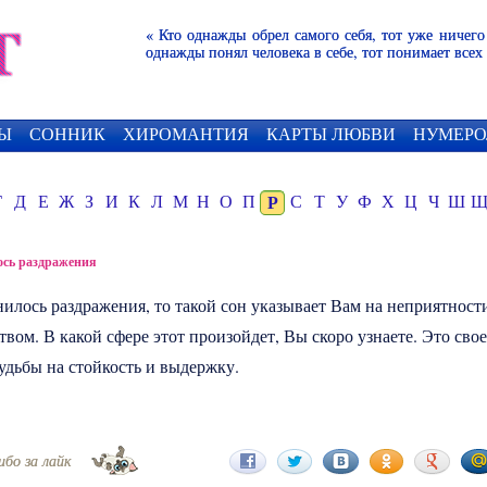
« Кто однажды обрел самого себя, тот уже ничего
однажды понял человека в себе, тот понимает всех
Ы
СОННИК
ХИРОМАНТИЯ
КАРТЫ ЛЮБВИ
НУМЕРО
Г
Д
Е
Ж
З
И
К
Л
М
Н
О
П
Р
С
Т
У
Ф
Х
Ц
Ч
Ш
ось раздражения
нилось
раздражения
, то такой сон указывает Вам на неприятност
твом. В какой сфере этот произойдет, Вы скоро узнаете. Это сво
удьбы на стойкость и выдержку.
ибо за лайк