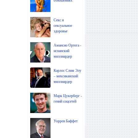
отношениях
Секс и
сексуальное
здоровье
Амансио Ортега -
испанский
миллиардер
Карлос Слим Элу
– мексиканский
миллиардер
Марк Цукерберг -
гений соцсетей
Уоррен Баффет