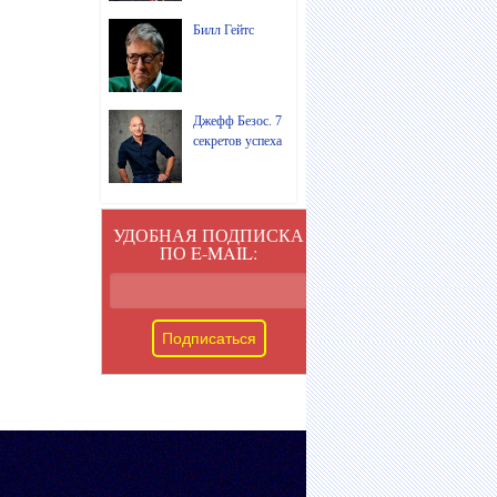
Билл Гейтс
Джефф Безос. 7
секретов успеха
УДОБНАЯ ПОДПИСКА
ПО E-MAIL: