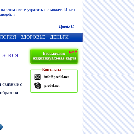
 на этом свете утратить не может. И кто
 людей. »
Цвейг С.
ЛОГИЯ
ЗДОРОВЬЕ
ДЕНЬГИ
Щ
Э
Ю
Я
Контакты
info@predel.net
и связные с
predel.net
еобразная