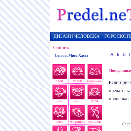
ДИЗАЙН ЧЕЛОВЕКА
ГОРОСКОП
Сонник
А
Б
В
Сонник Мисс Хассэ
Мне приснил
Если прис
предательс
проверка с
Cпас