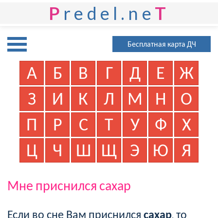
P
redel.ne
T
Бесплатная карта ДЧ
А
Б
В
Г
Д
Е
Ж
З
И
К
Л
М
Н
О
П
Р
С
Т
У
Ф
Х
Ц
Ч
Ш
Щ
Э
Ю
Я
Мне приснился сахар
Если во сне Вам приснился
сахар
, то