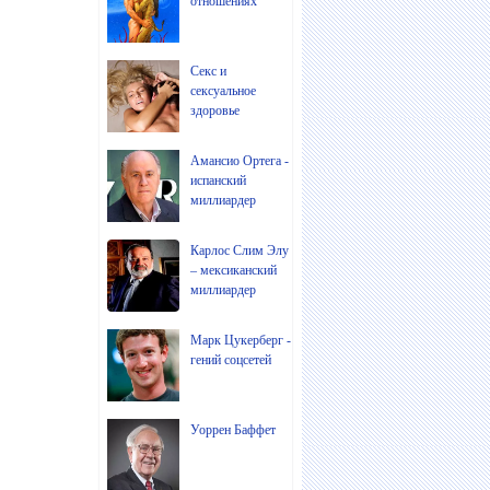
отношениях
Секс и
сексуальное
здоровье
Амансио Ортега -
испанский
миллиардер
Карлос Слим Элу
– мексиканский
миллиардер
Марк Цукерберг -
гений соцсетей
Уоррен Баффет