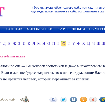
« Кто однажды обрел самого себя, тот уже ничего
однажды понял человека в себе, тот понимает всех
Ы
СОННИК
ХИРОМАНТИЯ
КАРТЫ ЛЮБВИ
НУМЕРО
Г
Д
Е
Ж
З
И
К
Л
М
Н
О
П
Р
С
Т
У
Ф
Х
Ц
Ч
Ш
сь собирать налоги
налоги
во сне — Вы человек эгоистичен и даже в некотором смы
 Если и дальше будете жадничать, то в итоге окружающие Вас от
у не нравится человек, который переживает за копейки.
ибо за лайк