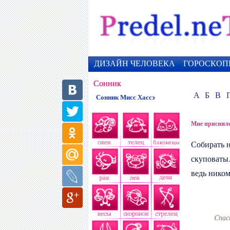
ДИЗАЙН ЧЕЛОВЕКА
ГОРОСКОП
Сонник
А
Б
В
Сонник Мисс Хассэ
Мне приснило
Собирать 
скуповаты.
ведь ником
Cпас