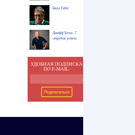
Билл Гейтс
Джефф Безос. 7
секретов успеха
УДОБНАЯ ПОДПИСКА
ПО E-MAIL: