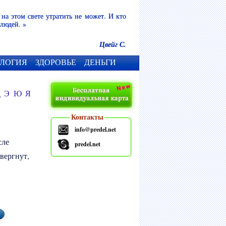
 на этом свете утратить не может. И кто
 людей. »
Цвейг С.
ЛОГИЯ
ЗДОРОВЬЕ
ДЕНЬГИ
Щ
Э
Ю
Я
Контакты
info@predel.net
сле
predel.net
вергнут,