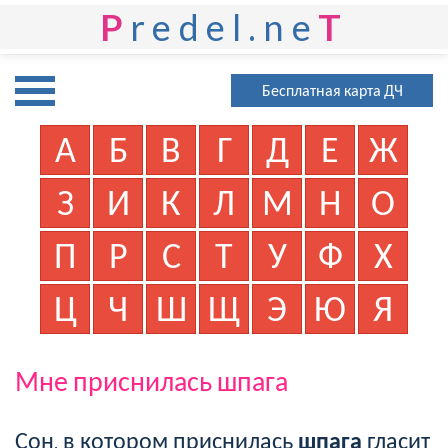
P
redel.ne
T
Бесплатная карта ДЧ
А
Б
В
Г
Д
Е
Ж
З
И
К
Л
М
Н
О
П
Р
С
Т
У
Ф
Х
Ц
Ч
Ш
Щ
Э
Ю
Я
Мне приснилась шпага
Сон, в котором приснилась
шпага
гласит