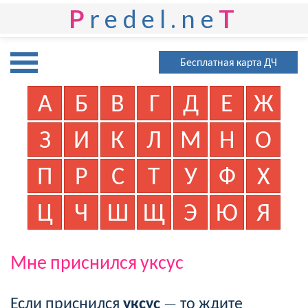
P
redel.ne
T
Бесплатная карта ДЧ
А
Б
В
Г
Д
Е
Ж
З
И
К
Л
М
Н
О
П
Р
С
Т
У
Ф
Х
Ц
Ч
Ш
Щ
Э
Ю
Я
Мне приснился уксус
Если приснился
уксус
— то ждите