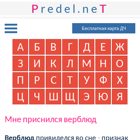
P
redel.ne
T
Бесплатная карта ДЧ
А
Б
В
Г
Д
Е
Ж
З
И
К
Л
М
Н
О
П
Р
С
Т
У
Ф
Х
Ц
Ч
Ш
Щ
Э
Ю
Я
Мне приснился верблюд
Верблюд
привиделся во сне - признак