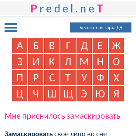
P
redel.ne
T
Бесплатная карта ДЧ
А
Б
В
Г
Д
Е
Ж
З
И
К
Л
М
Н
О
П
Р
С
Т
У
Ф
Х
Ц
Ч
Ш
Щ
Э
Ю
Я
Мне приснилось замаскировать
Замаскировать
свое лицо во сне -