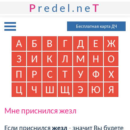
P
redel.ne
T
Бесплатная карта ДЧ
А
Б
В
Г
Д
Е
Ж
З
И
К
Л
М
Н
О
П
Р
С
Т
У
Ф
Х
Ц
Ч
Ш
Щ
Э
Ю
Я
Мне приснился жезл
Если приснился
жезл
- значит Вы будете