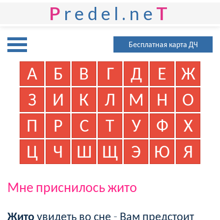
P
redel.ne
T
Бесплатная карта ДЧ
А
Б
В
Г
Д
Е
Ж
З
И
К
Л
М
Н
О
П
Р
С
Т
У
Ф
Х
Ц
Ч
Ш
Щ
Э
Ю
Я
Мне приснилось жито
Жито
увидеть во сне - Вам предстоит