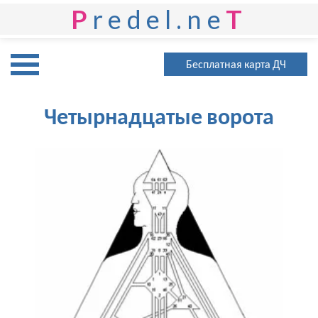
P
redel.ne
T
Бесплатная карта ДЧ
Четырнадцатые ворота