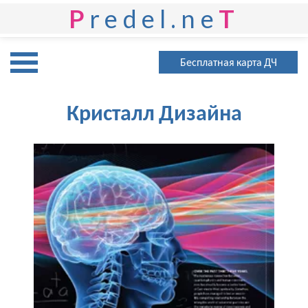
P
redel.ne
T
Бесплатная карта ДЧ
Кристалл Дизайна