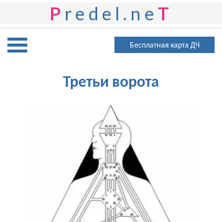
P
redel.ne
T
Бесплатная карта ДЧ
Третьи ворота