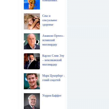
отношениях
Секс и
сексуальное
здоровье
Амансио Ортега -
испанский
миллиардер
Карлос Слим Элу
– мексиканский
миллиардер
Марк Цукерберг -
гений соцсетей
Уоррен Баффет