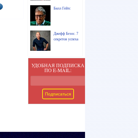
Билл Гейтс
Джефф Безос. 7
секретов успеха
УДОБНАЯ ПОДПИСКА
ПО E-MAIL: