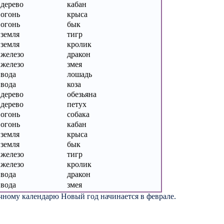
дерево
кабан
огонь
крыса
огонь
бык
земля
тигр
земля
кролик
железо
дракон
железо
змея
вода
лошадь
вода
коза
дерево
обезьяна
дерево
петух
огонь
собака
огонь
кабан
земля
крыса
земля
бык
железо
тигр
железо
кролик
вода
дракон
вода
змея
чному календарю Новый год начинается в феврале.