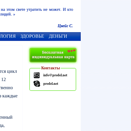
 на этом свете утратить не может. И кто
 людей. »
Цвейг С.
ЛОГИЯ
ЗДОРОВЬЕ
ДЕНЬГИ
Контакты
тся цикл
info@predel.net
 12
predel.net
твенно
з каждые
ленный
да,