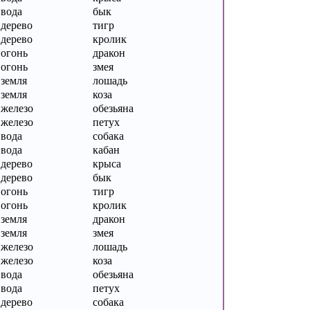
вода
бык
дерево
тигр
дерево
кролик
огонь
дракон
огонь
змея
земля
лошадь
земля
коза
железо
обезьяна
железо
петух
вода
собака
вода
кабан
дерево
крыса
дерево
бык
огонь
тигр
огонь
кролик
земля
дракон
земля
змея
железо
лошадь
железо
коза
вода
обезьяна
вода
петух
дерево
собака