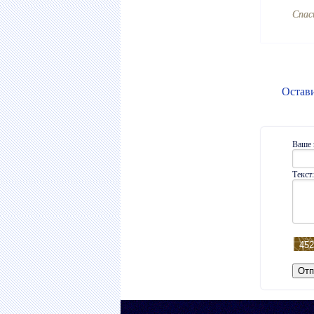
Cпас
Остав
Ваше 
Текст: