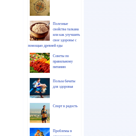
Полезные
свойства талкана
или как улучшить
свое здоровье с
помощью древней еды
Советы по
правильному
питанию
Польза бачаты
для здоровья
Спорт в радость
Проблемы в