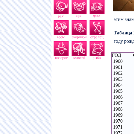
этим знак
Таблица 
году рож
ГОД
1960
1961
1962
1963
1964
1965
1966
1967
1968
1969
1970
1971
1972