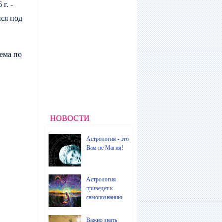
г. -
ся под
ема по
НОВОСТИ
Астрология - это
Вам не Магия!
Астрология
приведет к
самопознанию
Важно знать