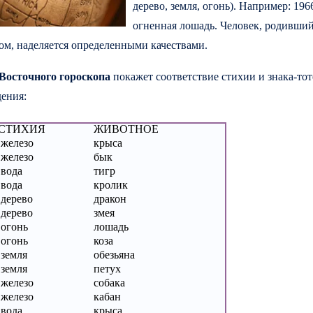
дерево, земля, огонь). Например: 1966 
огненная лошадь. Человек, родивший
ом, наделяется определенными качествами.
Восточного гороскопа
покажет соответствие стихии и знака-тот
дения:
СТИХИЯ
ЖИВОТНОЕ
железо
крыса
железо
бык
вода
тигр
вода
кролик
дерево
дракон
дерево
змея
огонь
лошадь
огонь
коза
земля
обезьяна
земля
петух
железо
собака
железо
кабан
вода
крыса