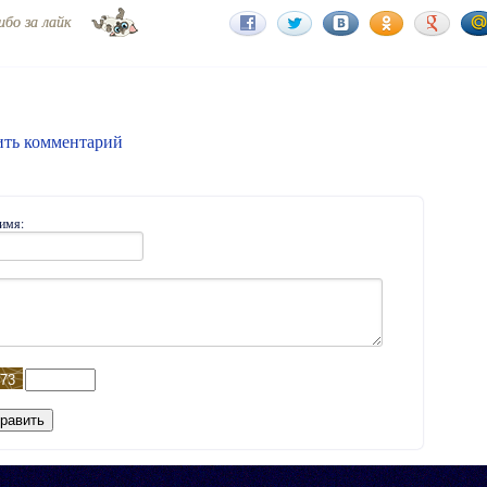
ибо за лайк
ить комментарий
имя: