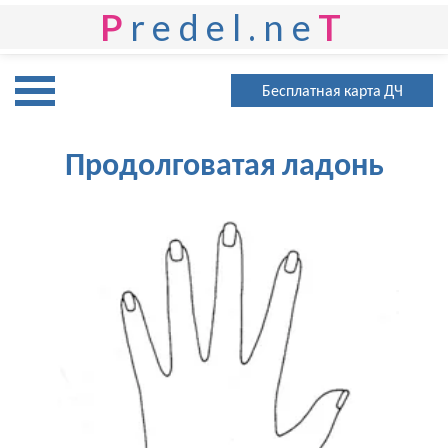
P
redel.ne
T
Бесплатная карта ДЧ
Продолговатая ладонь