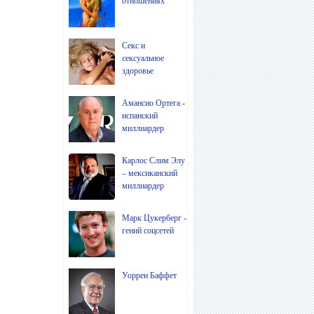
отношениях
Секс и
сексуальное
здоровье
Амансио Ортега -
испанский
миллиардер
Карлос Слим Элу
– мексиканский
миллиардер
Марк Цукерберг -
гений соцсетей
Уоррен Баффет