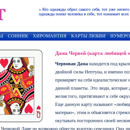
« Кто однажды обрел самого себя, тот уже ничего
однажды понял человека в себе, тот понимает всех
Ы
СОННИК
ХИРОМАНТИЯ
КАРТЫ ЛЮБВИ
НУМЕРО
Дама Червей (карта любящей 
Червовая Дама
находится под крыл
двойной силы Нептуна, и именно по
примиряет на себя идеалистические 
данной планеты. Это люди, которые 
желая того, притягивают к себе окр
Еще данную карту называют «любящ
матерью», этим и объясняется стрем
окутывать посторонних своей неско
 Червовой Даме не возможно обрести золотую серединку. Она л