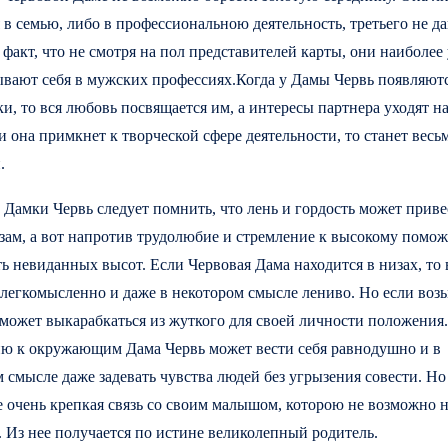
 в семью, либо в профессиональною деятельность, третьего не да
факт, что не смотря на пол представителей карты, они наиболе
ывают себя в мужских профессиях.Когда у Дамы Червь появляют
и, то вся любовь посвящается им, а интересы партнера уходят н
и она примкнет к творческой сфере деятельности, то станет весь
.
Дамки Червь следует помнить, что лень и гордость может приве
зам, а вот напротив трудолюбие и стремление к высокому помож
ь невиданных высот. Если Червовая Дама находится в низах, то 
легкомысленно и даже в некотором смысле лениво. Но если возь
сможет выкарабкаться из жуткого для своей личности положения
ю к окружающим Дама Червь может вести себя равнодушно и в
 смысле даже задевать чувства людей без угрызения совести. Но
е очень крепкая связь со своим малышом, которою не возможно 
. Из нее получается по истине великолепный родитель.