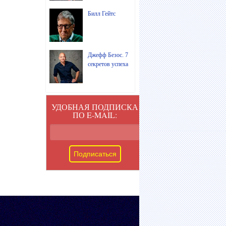
Билл Гейтс
Джефф Безос. 7
секретов успеха
УДОБНАЯ ПОДПИСКА
ПО E-MAIL: