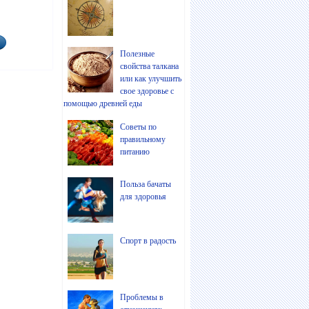
Полезные
свойства талкана
или как улучшить
свое здоровье с
помощью древней еды
Советы по
правильному
питанию
Польза бачаты
для здоровья
Спорт в радость
Проблемы в