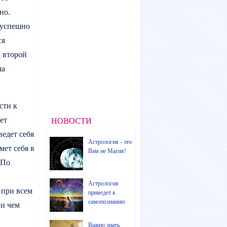
но.
е успешно
ся
а второй
ма
сти к
ет
НОВОСТИ
ведет себя
Астрология - это
мет себя в
Вам не Магия!
.По
Астрология
 при всем
приведет к
самопознанию
ни чем
Важно знать