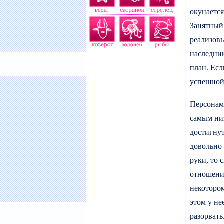
окунается
Занятный 
реализов
наследник
план. Есл
успешной
Персонам 
самым ни
достигнут
довольно 
руки, то 
отношени
некотором
этом у не
разорвать