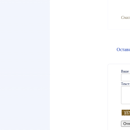
Cпас
Остав
Ваше 
Текст: