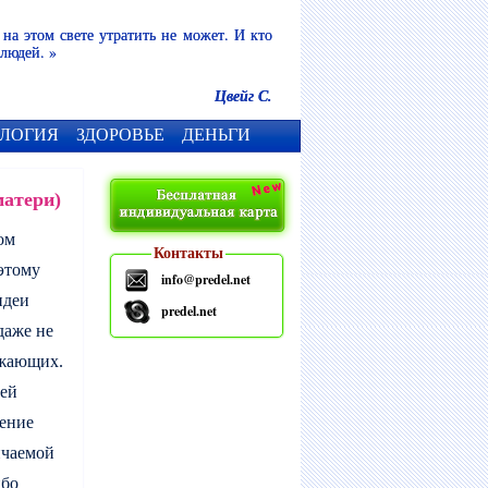
 на этом свете утратить не может. И кто
 людей. »
Цвейг С.
ЛОГИЯ
ЗДОРОВЬЕ
ДЕНЬГИ
матери)
ом
Контакты
этому
info@predel.net
идеи
predel.net
даже не
ужающих.
ей
ление
нчаемой
ибо