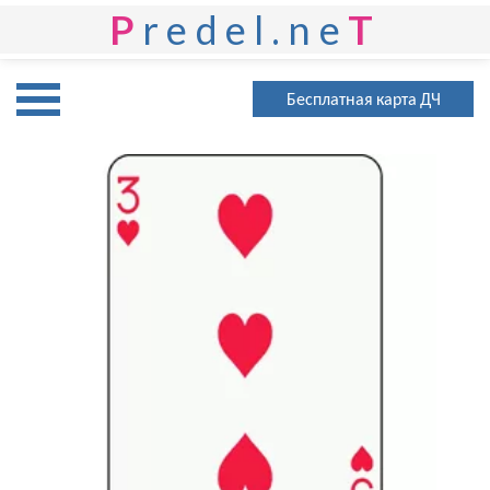
P
redel.ne
T
Бесплатная карта ДЧ