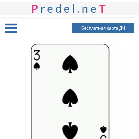
P
redel.ne
T
Бесплатная карта ДЧ