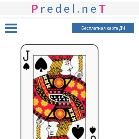
P
redel.ne
T
Бесплатная карта ДЧ