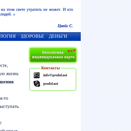
 на этом свете утратить не может. И кто
 людей. »
Цвейг С.
ЛОГИЯ
ЗДОРОВЬЕ
ДЕНЬГИ
сте,
Контакты
ную жизнь
info@predel.net
ошения
predel.net
м-то
выступать.
е
необычных