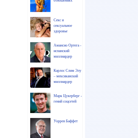
отношениях
Секс и
сексуальное
здоровье
Амансио Ортега -
испанский
миллиардер
Карлос Слим Элу
– мексиканский
миллиардер
Марк Цукерберг -
гений соцсетей
Уоррен Баффет