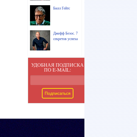
Билл Гейтс
Джефф Безос. 7
секретов успеха
УДОБНАЯ ПОДПИСКА
ПО E-MAIL: