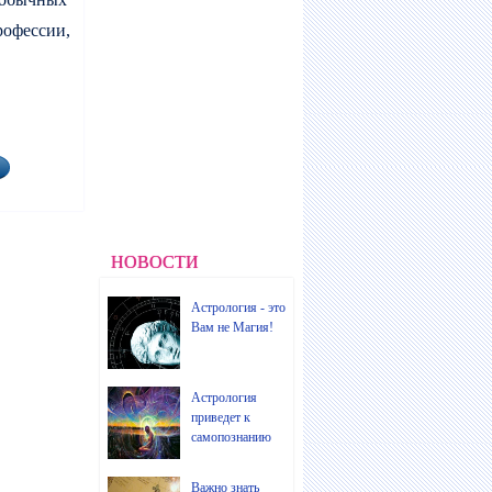
рофессии,
НОВОСТИ
Астрология - это
Вам не Магия!
Астрология
приведет к
самопознанию
Важно знать