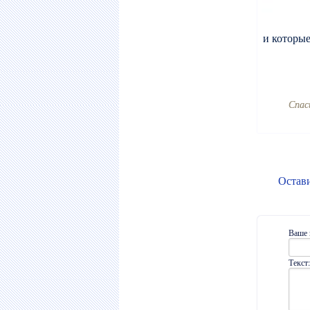
и которые
Cпас
Остав
Ваше 
Текст: