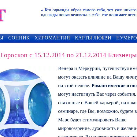
« Кто однажды обрел самого себя, тот уже ничего
однажды понял человека в себе, тот понимает всех
Ы
СОННИК
ХИРОМАНТИЯ
КАРТЫ ЛЮБВИ
НУМЕРО
Гороскоп с 15.12.2014 по 21.12.2014 Близнецы
Венера и Меркурий, путешествуя вме
могут оказать влияние на Вашу лич
на этой неделе.
Романтические отн
могут настигнуть Вас через события,
связанные с Вашей карьерой, на како
семинаре, где Вы, возможно, будете 
Марс будет стимулировать Ваше
мировоззрение, духовность и желани
развиваться. Вы можете встретить 