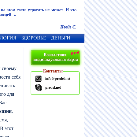
 на этом свете утратить не может. И кто
 людей. »
Цвейг С.
ЛОГИЯ
ЗДОРОВЬЕ
ДЕНЬГИ
к своему
Контакты
вести себя
info@predel.net
енивать
predel.net
его для
Вас
жизни
,
емя,
 В этот
ться