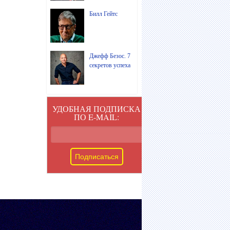
Билл Гейтс
Джефф Безос. 7
секретов успеха
УДОБНАЯ ПОДПИСКА
ПО E-MAIL: