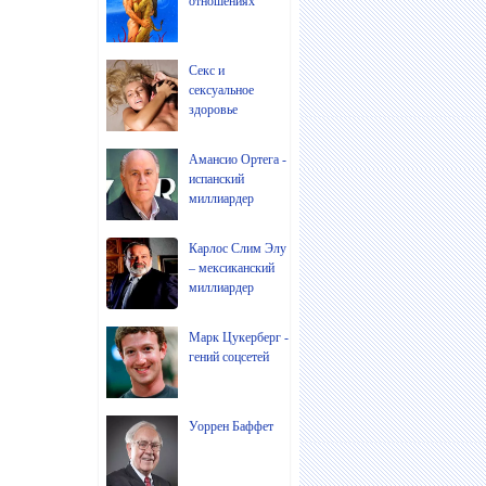
отношениях
Секс и
сексуальное
здоровье
Амансио Ортега -
испанский
миллиардер
Карлос Слим Элу
– мексиканский
миллиардер
Марк Цукерберг -
гений соцсетей
Уоррен Баффет