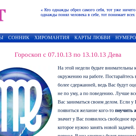
« Кто однажды обрел самого себя, тот уже ничего
однажды понял человека в себе, тот понимает всех
Ы
СОННИК
ХИРОМАНТИЯ
КАРТЫ ЛЮБВИ
НУМЕРО
Гороскоп с 07.10.13 по 13.10.13 Дева
На этой недели будьте внимательны 
окружению на работе. Постарайтесь 
более сдержанней, ведь Вас будут оц
не по уму, а по поведению. Лучше вс
Вас заниматься своим делом. Если у 
появиться желание кого-то
поучить 
значит у Вас появилось свободное вр
которое нужно занять новой задачей.
период, Ваша критика будет принима