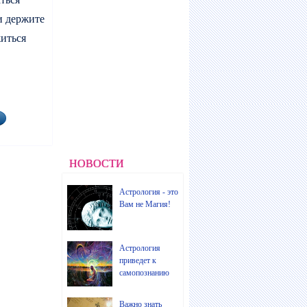
и держите
житься
НОВОСТИ
Астрология - это
Вам не Магия!
Астрология
приведет к
самопознанию
Важно знать