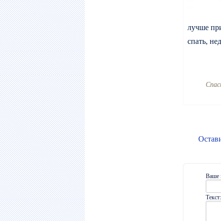
лучше при
спать, н
Cпас
Остав
Ваше 
Текст: