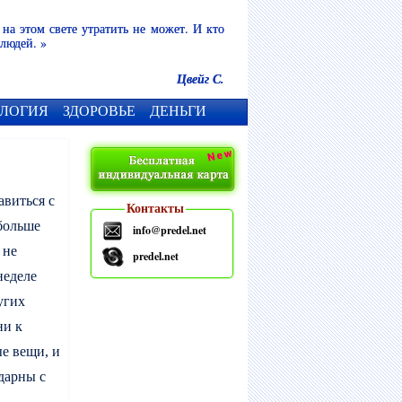
 на этом свете утратить не может. И кто
 людей. »
Цвейг С.
ЛОГИЯ
ЗДОРОВЬЕ
ДЕНЬГИ
авиться с
Контакты
 больше
info@predel.net
 не
predel.net
неделе
угих
ни к
е вещи, и
дарны с