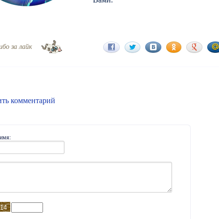
ибо за лайк
ить комментарий
имя: