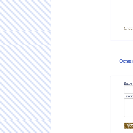
Cпас
Остав
Ваше 
Текст: