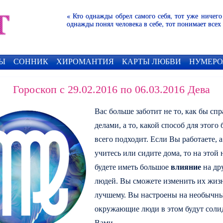
« Кто однажды обрел самого себя, тот уже ничего
однажды понял человека в себе, тот понимает всех
Ы
СОННИК
ХИРОМАНТИЯ
КАРТЫ ЛЮБВИ
НУМЕРО
Гороскоп с 29.02.2016 по 06.03.2016 Дева
Вас больше заботит не то, как бы спр
делами, а то, какой способ для этого
всего подходит. Если Вы работаете, а
учитесь или сидите дома, то на этой 
будете иметь большое
влияние
на др
людей. Вы сможете изменить их жиз
лучшему. Вы настроены на необычны
окружающие люди в этом будут соли
Вами.