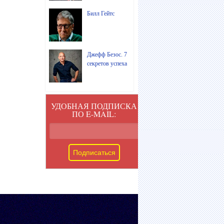
Билл Гейтс
Джефф Безос. 7
секретов успеха
УДОБНАЯ ПОДПИСКА
ПО E-MAIL: