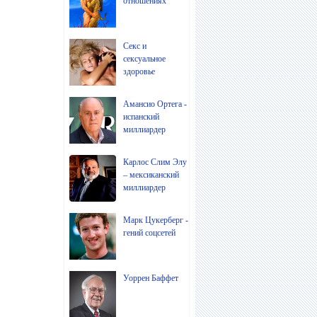
отношениях
Секс и
сексуальное
здоровье
Амансио Ортега -
испанский
миллиардер
Карлос Слим Элу
– мексиканский
миллиардер
Марк Цукерберг -
гений соцсетей
Уоррен Баффет