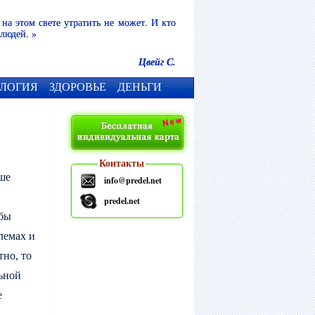
 на этом свете утратить не может. И кто
 людей. »
Цвейг С.
ЛОГИЯ
ЗДОРОВЬЕ
ДЕНЬГИ
Контакты
ше
info@predel.net
predel.net
обы
лемах и
тно, то
ьной
е