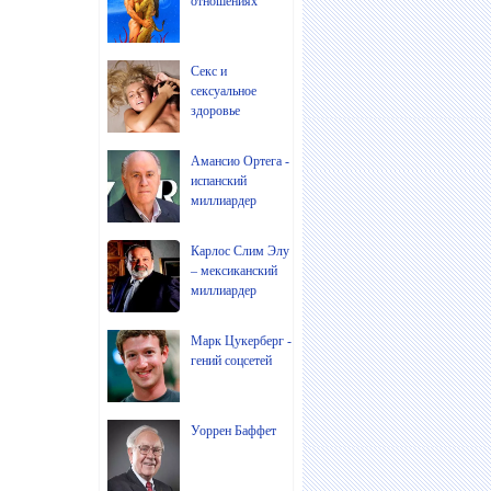
отношениях
Секс и
сексуальное
здоровье
Амансио Ортега -
испанский
миллиардер
Карлос Слим Элу
– мексиканский
миллиардер
Марк Цукерберг -
гений соцсетей
Уоррен Баффет