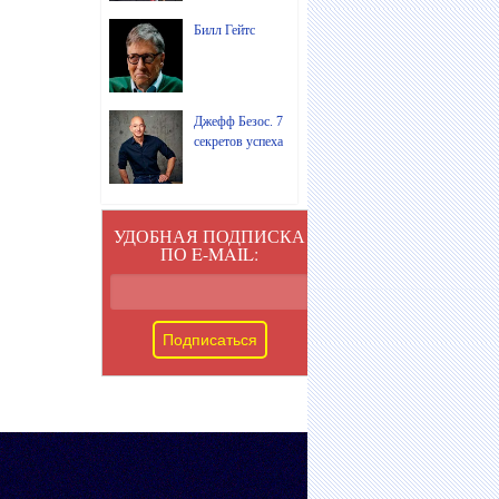
Билл Гейтс
Джефф Безос. 7
секретов успеха
УДОБНАЯ ПОДПИСКА
ПО E-MAIL: