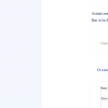
только ка
Вас есть 
Cпас
Остав
Ваше 
Текст: