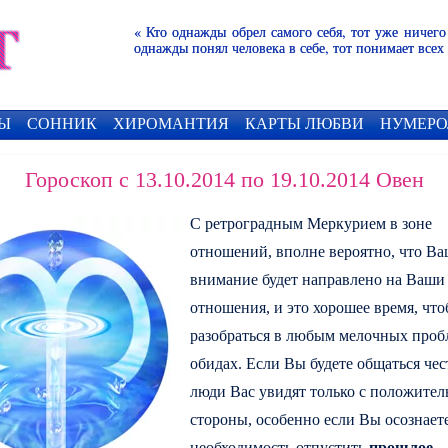
« Кто однажды обрел самого себя, тот уже ничего
однажды понял человека в себе, тот понимает всех
Ы
СОННИК
ХИРОМАНТИЯ
КАРТЫ ЛЮБВИ
НУМЕРО
Гороскоп с 13.10.2014 по 19.10.2014 Овен
С ретроградным Меркурием в зоне
отношений, вполне вероятно, что Ва
внимание будет направлено на Ваши
отношения, и это хорошее время, чт
разобраться в любым мелочных проб
обидах. Если Вы будете общаться чес
люди Вас увидят только с положител
стороны, особенно если Вы осознает
необходимость отпустить
прошлое
.