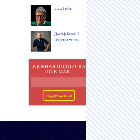
Билл Гейтс
Джефф Безос. 7
секретов успеха
УДОБНАЯ ПОДПИСКА
ПО E-MAIL: