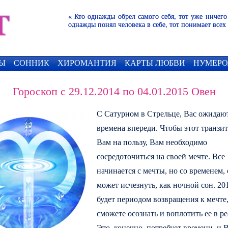
« Кто однажды обрел самого себя, тот уже ничего
однажды понял человека в себе, тот понимает всех
Ы
СОННИК
ХИРОМАНТИЯ
КАРТЫ ЛЮБВИ
НУМЕРО
Гороскоп с 29.12.2014 по 04.01.2015 Овен
С Сатурном в Стрельце, Вас ожидаю
времена впереди. Чтобы этот транзи
Вам на пользу, Вам необходимо
сосредоточиться на своей мечте. Все
начинается с мечты, но со временем,
может исчезнуть, как ночной сон. 20
будет периодом возвращения к мечте
сможете осознать и воплотить ее в ре
Это, конечно, потребует времени, и