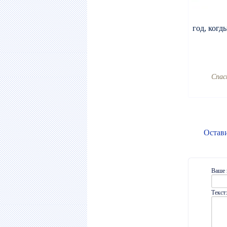
год, ког
Cпас
Остав
Ваше 
Текст: