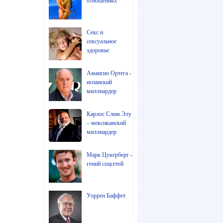
отношениях
Секс и
сексуальное
здоровье
Амансио Ортега -
испанский
миллиардер
Карлос Слим Элу
– мексиканский
миллиардер
Марк Цукерберг -
гений соцсетей
Уоррен Баффет