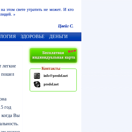
 на этом свете утратить не может. И кто
 людей. »
Цвейг С.
ЛОГИЯ
ЗДОРОВЬЕ
ДЕНЬГИ
т легкие
Контакты
т пошел
info@predel.net
predel.net
 она
15 год
, когда Вы
альность.
 Вам нужно