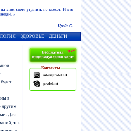
 на этом свете утратить не может. И кто
 людей. »
Цвейг С.
ЛОГИЯ
ЗДОРОВЬЕ
ДЕНЬГИ
льшой
Контакты
е
info@predel.net
 будет
predel.net
жны в
е другим
ами. Для
ваний, так
ет дуть в