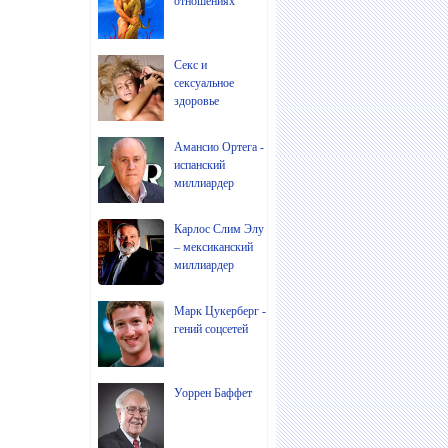
отношениях
Секс и
сексуальное
здоровье
Амансио Ортега -
испанский
миллиардер
Карлос Слим Элу
– мексиканский
миллиардер
Марк Цукерберг -
гений соцсетей
Уоррен Баффет