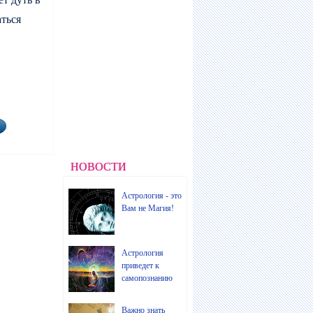
аться
НОВОСТИ
Астрология - это
Вам не Магия!
Астрология
приведет к
самопознанию
Важно знать