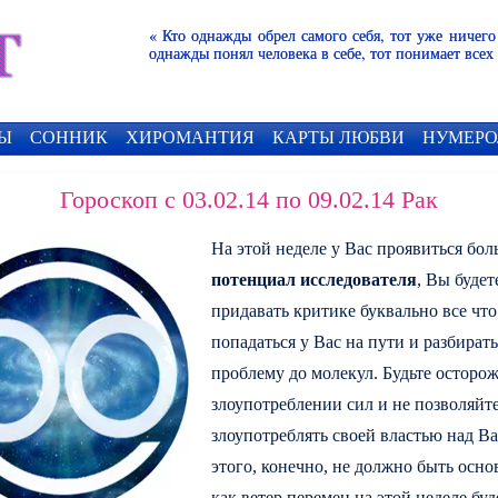
« Кто однажды обрел самого себя, тот уже ничего
однажды понял человека в себе, тот понимает всех
Ы
СОННИК
ХИРОМАНТИЯ
КАРТЫ ЛЮБВИ
НУМЕРО
Гороскоп с 03.02.14 по 09.02.14 Рак
На этой неделе у Вас проявиться бо
потенциал исследователя
, Вы будет
придавать критике буквально все что
попадаться у Вас на пути и разбирать
проблему до молекул. Будьте осторо
злоупотреблении сил и не позволяйт
злоупотреблять своей властью над В
этого, конечно, не должно быть осно
как ветер перемен на этой неделе буд