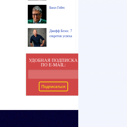
Билл Гейтс
Джефф Безос. 7
секретов успеха
УДОБНАЯ ПОДПИСКА
ПО E-MAIL: