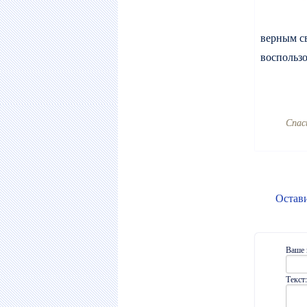
верным св
воспользо
Cпас
Остав
Ваше 
Текст: