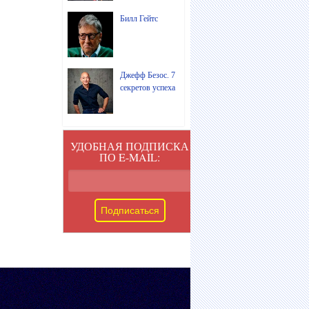
Билл Гейтс
Джефф Безос. 7
секретов успеха
УДОБНАЯ ПОДПИСКА
ПО E-MAIL: