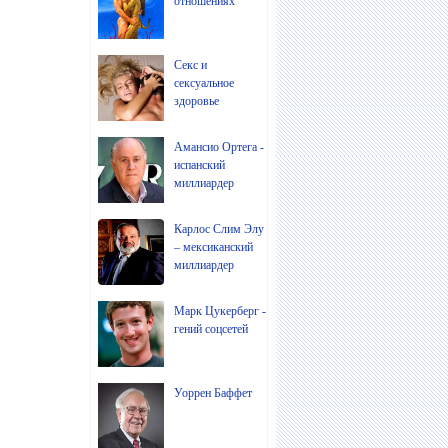
отношениях
Секс и
сексуальное
здоровье
Амансио Ортега -
испанский
миллиардер
Карлос Слим Элу
– мексиканский
миллиардер
Марк Цукерберг -
гений соцсетей
Уоррен Баффет