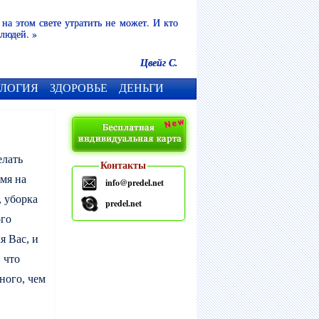
 на этом свете утратить не может. И кто
 людей. »
Цвейг С.
ЛОГИЯ
ЗДОРОВЬЕ
ДЕНЬГИ
елать
Контакты
емя на
info@predel.net
 уборка
predel.net
ого
я Вас, и
 что
ного, чем