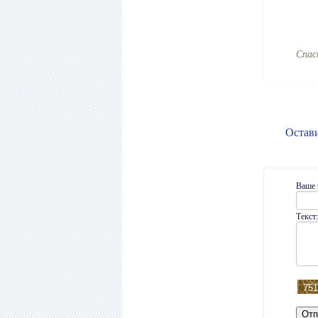
Cпас
Остав
Ваше 
Текст: